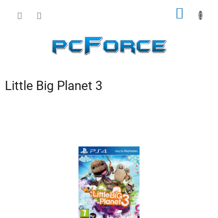
Prejsť
NÁKU
na
obsah
KOŠÍK
Little Big Planet 3