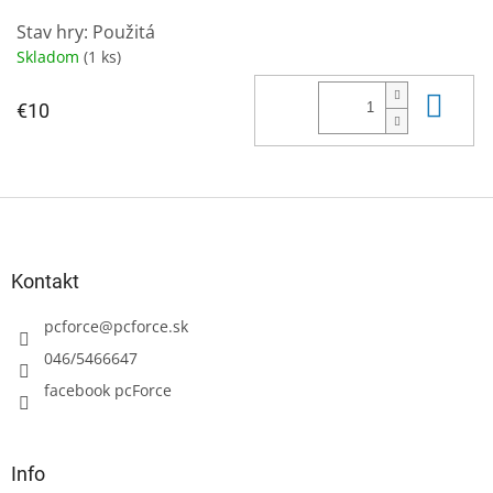
Stav hry: Použitá
Skladom
(1 ks)
Do 
€10
Z
á
p
ä
Kontakt
t
i
pcforce
@
pcforce.sk
e
046/5466647
facebook pcForce
Info