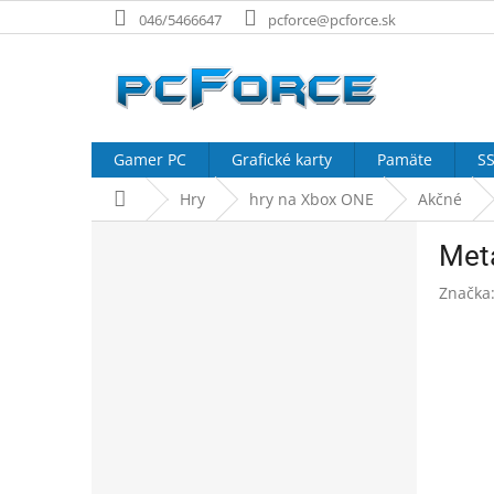
Prejsť
046/5466647
pcforce@pcforce.sk
na
obsah
Gamer PC
Grafické karty
Pamäte
SS
Domov
Hry
hry na Xbox ONE
Akčné
B
Meta
o
č
Značka
n
ý
p
a
n
e
l