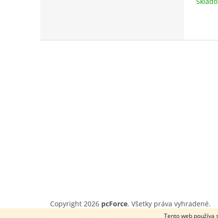
Sklad
Z
á
p
ä
t
i
e
Copyright 2026
pcForce
. Všetky práva vyhradené.
Tento web používa s