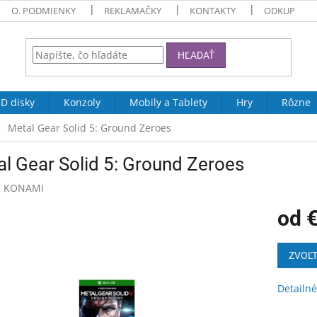
O. PODMIENKY
REKLAMAČKY
KONTAKTY
ODKUP
HĽADAŤ
D disky
Konzoly
Mobily a Tablety
Hry
Rôzne
Metal Gear Solid 5: Ground Zeroes
l Gear Solid 5: Ground Zeroes
:
KONAMI
od
Jednotk
cena:
ZVOĽT
Detailné