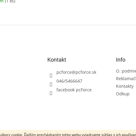
om
(1 ks)
Kontakt
Info
O. podmi
pcforce
@
pcforce.sk
Reklamač
046/5466647
Kontakty
facebook pcForce
Odkup
úbory cookie. Ďalším prechádzaním tohto webu vyjadrujete súhlas s ich používa