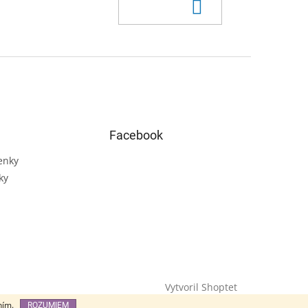
Do košíka
Facebook
enky
ky
Vytvoril Shoptet
ním.
ROZUMIEM