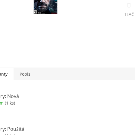
TLAČ
anty
Popis
hry: Nová
om
(1 ks)
ry: Použitá