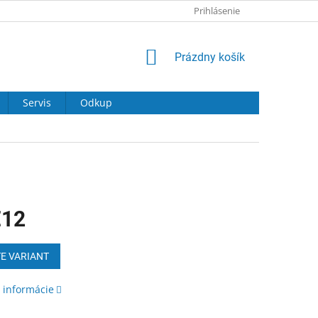
Prihlásenie
NÁKUPNÝ
Prázdny košík
KOŠÍK
Servis
Odkup
€12
ová
E VARIANT
 informácie