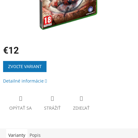
€12
Jednotková
cena:
ZVOĽTE VARIANT
Detailné informácie
OPÝTAŤ SA
STRÁŽIŤ
ZDIEĽAŤ
Varianty
Popis