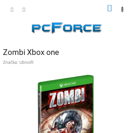
Prejsť
NÁKU
na
obsah
KOŠÍK
Zombi Xbox one
Značka:
Ubisoft