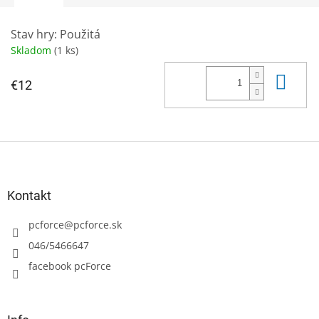
Stav hry: Použitá
Skladom
(1 ks)
Do 
€12
Z
á
p
ä
Kontakt
t
i
pcforce
@
pcforce.sk
e
046/5466647
facebook pcForce