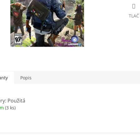
TLAČ
anty
Popis
ry: Použitá
om
(3 ks)