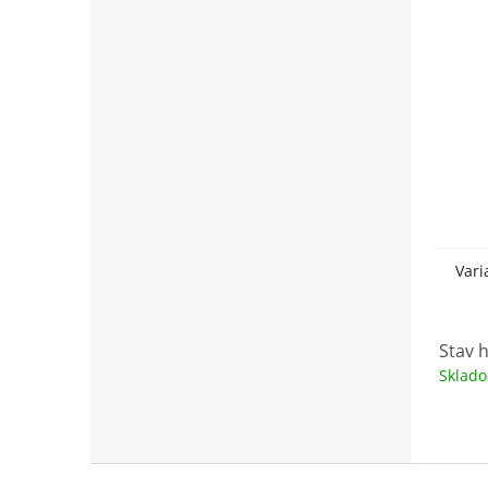
Vari
Stav h
Sklad
Z