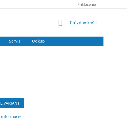
Prihlásenie
NÁKUPNÝ
Prázdny košík
KOŠÍK
Servis
Odkup
ová
E VARIANT
 informácie