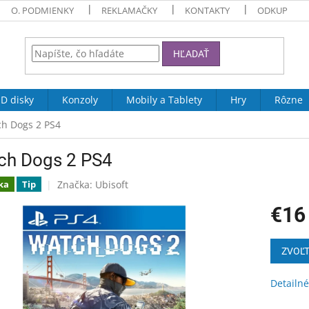
O. PODMIENKY
REKLAMAČKY
KONTAKTY
ODKUP
HĽADAŤ
D disky
Konzoly
Mobily a Tablety
Hry
Rôzne
h Dogs 2 PS4
ch Dogs 2 PS4
Značka:
Ubisoft
ka
Tip
€16
Jednotk
cena:
ZVOĽT
Detailné