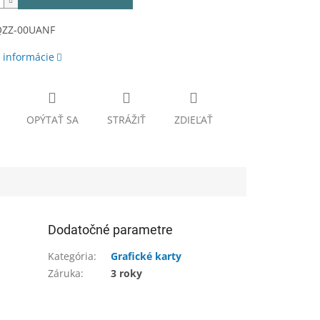
QZZ-00UANF
 informácie
OPÝTAŤ SA
STRÁŽIŤ
ZDIEĽAŤ
Dodatočné parametre
Kategória
:
Grafické karty
Záruka
:
3 roky