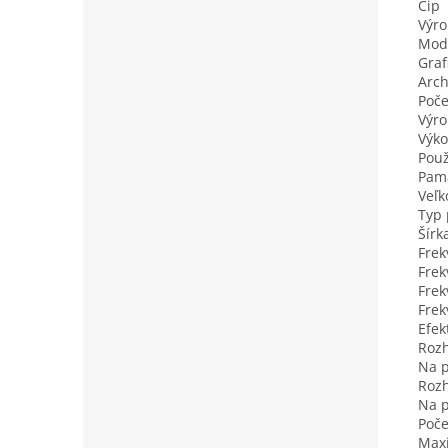
Čip
Výr
Mode
Graf
Arch
Poče
Výro
Výko
Použ
Pam
Veľk
Typ
Šírk
Frek
Frek
Frek
Frek
Efek
Roz
Na p
Rozh
Na p
Poče
Maxi