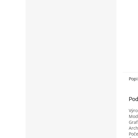
Popi
Pod
Výr
Mode
Graf
Arch
Poče