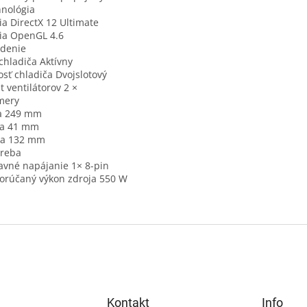
nológia
ia DirectX 12 Ultimate
ia OpenGL 4.6
adenie
chladiča Aktívny
osť chladiča Dvojslotový
t ventilátorov 2 ×
mery
ka 249 mm
ka 41 mm
ka 132 mm
treba
avné napájanie 1× 8-pin
rúčaný výkon zdroja 550 W
Kontakt
Info