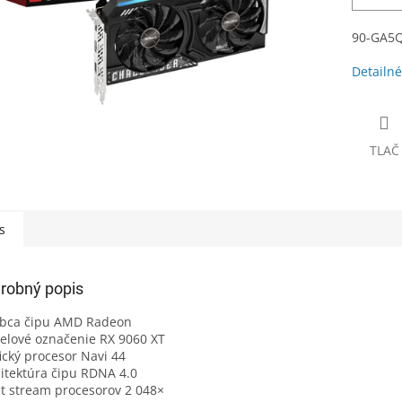
90-GA5
Detailné
TLAČ
s
robný popis
obca čipu AMD Radeon
lové označenie RX 9060 XT
ický procesor Navi 44
itektúra čipu RDNA 4.0
t stream procesorov 2 048×