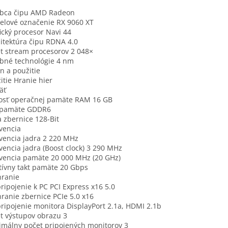
obca čipu AMD Radeon
lové označenie RX 9060 XT
ický procesor Navi 44
itektúra čipu RDNA 4.0
t stream procesorov 2 048×
bné technológie 4 nm
n a použitie
itie Hranie hier
äť
osť operačnej pamäte RAM 16 GB
 pamäte GDDR6
a zbernice 128-Bit
vencia
vencia jadra 2 220 MHz
vencia jadra (Boost clock) 3 290 MHz
vencia pamäte 20 000 MHz (20 GHz)
tívny takt pamäte 20 Gbps
hranie
ripojenie k PC PCI Express x16 5.0
ranie zbernice PCIe 5.0 x16
ripojenie monitora DisplayPort 2.1a, HDMI 2.1b
t výstupov obrazu 3
málny počet pripojených monitorov 3