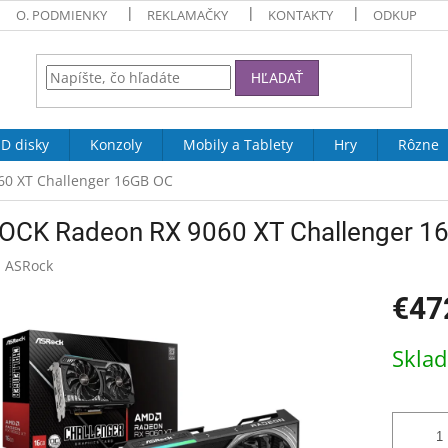
O. PODMIENKY
REKLAMAČKY
KONTAKTY
ODKUP
HĽADAŤ
D disky
Konzoly
Mobily a Tablety
Hry
Rôzne
0 XT Challenger 16GB OC
OCK Radeon RX 9060 XT Challenger 1
:
ASRock
€47
Jednotk
Skla
cena: