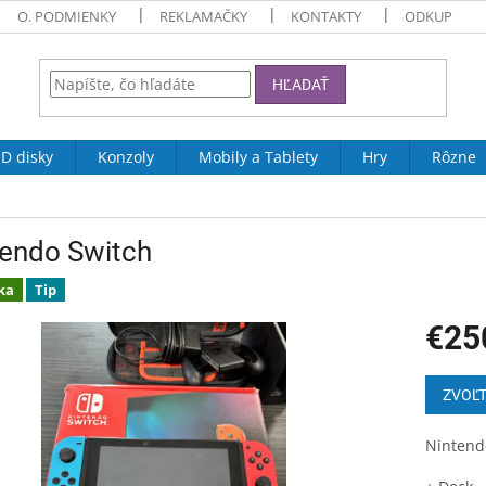
O. PODMIENKY
REKLAMAČKY
KONTAKTY
ODKUP
HĽADAŤ
D disky
Konzoly
Mobily a Tablety
Hry
Rôzne
tendo Switch
ka
Tip
€25
Jednotk
cena:
ZVOĽT
Nintend