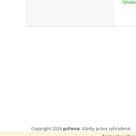
Sklad
Z
á
p
ä
t
i
e
Copyright 2026
pcForce
. Všetky práva vyhradené.