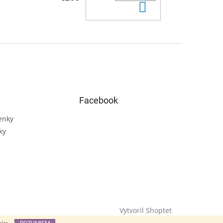
Do košíka
Facebook
enky
ky
Vytvoril Shoptet