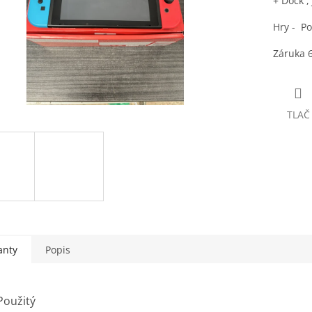
+ Dock ,
Hry - P
Záruka 
TLAČ
anty
Popis
Použitý