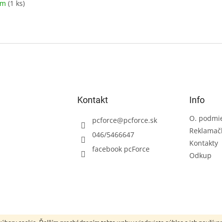
om
(1 ks)
Kontakt
Info
O. podmi
pcforce
@
pcforce.sk
Reklamač
046/5466647
Kontakty
facebook pcForce
Odkup