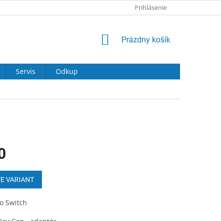
Prihlásenie
NÁKUPNÝ
Prázdny košík
KOŠÍK
Servis
Odkup
0
ová
E VARIANT
o Switch