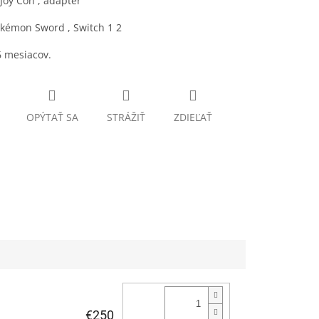
 Joy Con , adaptér
okémon Sword , Switch 1 2
6 mesiacov.
OPÝTAŤ SA
STRÁŽIŤ
ZDIEĽAŤ
€250