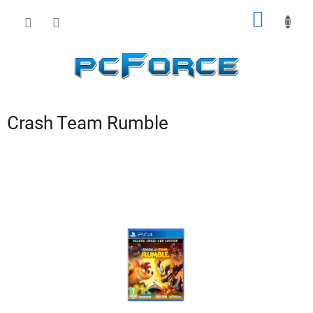
Prejsť
NÁKU
na
obsah
KOŠÍK
Crash Team Rumble