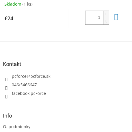
Skladom
(1 ks)
Do 
€24
Z
á
p
ä
Kontakt
t
i
pcforce
@
pcforce.sk
e
046/5466647
facebook pcForce
Info
O. podmienky