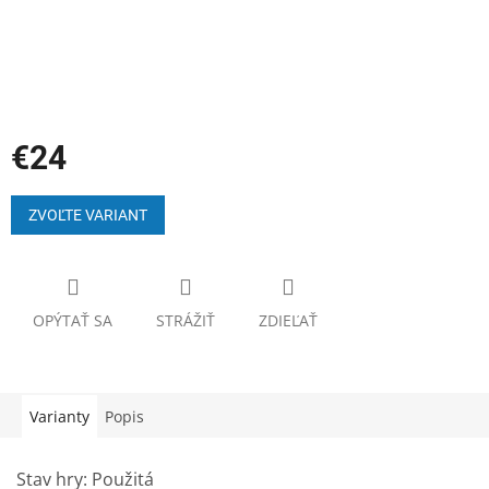
€24
Jednotková
cena:
ZVOĽTE VARIANT
OPÝTAŤ SA
STRÁŽIŤ
ZDIEĽAŤ
Varianty
Popis
Stav hry: Použitá