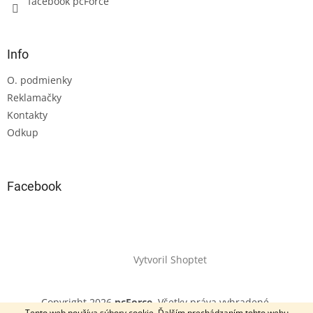
facebook pcForce
Info
O. podmienky
Reklamačky
Kontakty
Odkup
Facebook
Vytvoril Shoptet
Copyright 2026
pcForce
. Všetky práva vyhradené.
Tento web používa súbory cookie. Ďalším prechádzaním tohto webu