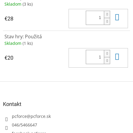
Skladom
(3 ks)
Do 
€28
Stav hry: Použitá
Skladom
(1 ks)
Do 
€20
Z
á
p
ä
Kontakt
t
i
pcforce
@
pcforce.sk
e
046/5466647