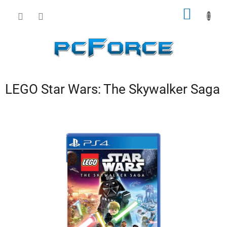
Prejsť
NÁKU
na
obsah
KOŠÍK
LEGO Star Wars: The Skywalker Saga