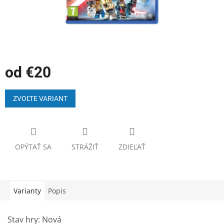
od
€20
Jednotková
cena:
ZVOĽTE VARIANT
OPÝTAŤ SA
STRÁŽIŤ
ZDIEĽAŤ
Varianty
Popis
Stav hry: Nová