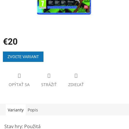
€20
Jednotková
cena:
ZVOĽTE VARIANT
OPÝTAŤ SA
STRÁŽIŤ
ZDIEĽAŤ
Varianty
Popis
Stav hry: Použitá