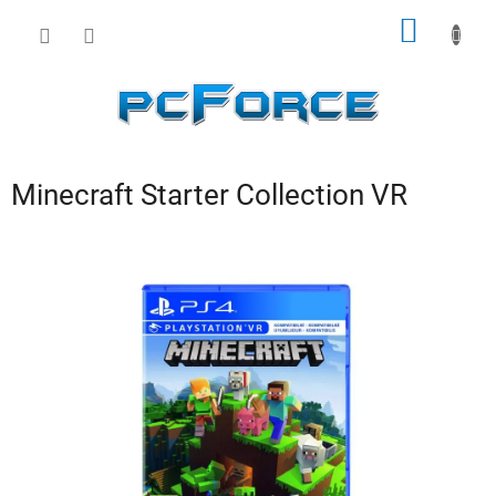
Prejsť
NÁKU
na
obsah
KOŠÍK
Minecraft Starter Collection VR