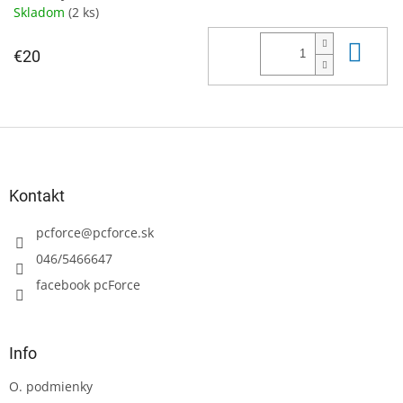
Skladom
(2 ks)
Do 
€20
Z
á
p
ä
Kontakt
t
i
pcforce
@
pcforce.sk
e
046/5466647
facebook pcForce
Info
O. podmienky