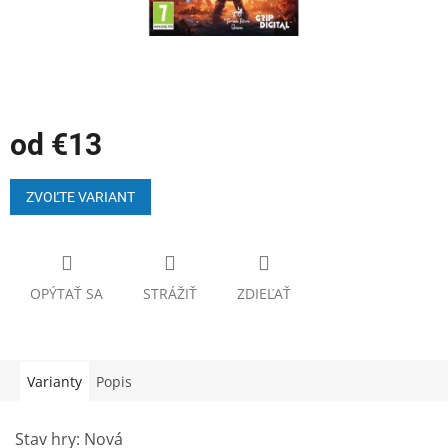
od
€13
Jednotková
cena:
ZVOĽTE VARIANT
OPÝTAŤ SA
STRÁŽIŤ
ZDIEĽAŤ
Varianty
Popis
Stav hry: Nová