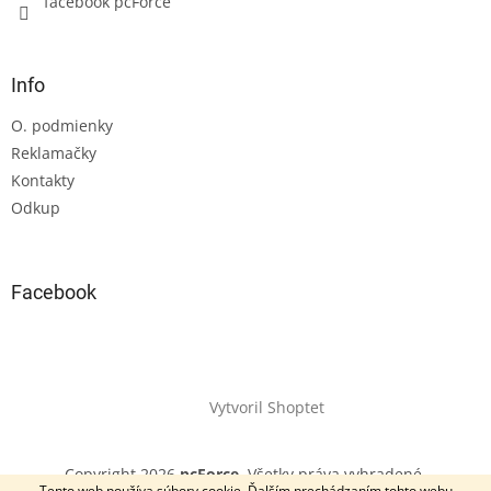
facebook pcForce
Info
O. podmienky
Reklamačky
Kontakty
Odkup
Facebook
Vytvoril Shoptet
Copyright 2026
pcForce
. Všetky práva vyhradené.
Tento web používa súbory cookie. Ďalším prechádzaním tohto webu