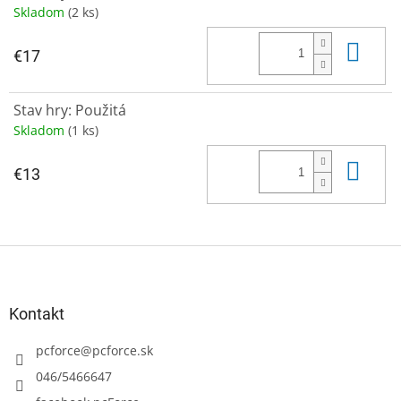
Skladom
(2 ks)
Do 
€17
Stav hry: Použitá
Skladom
(1 ks)
Do 
€13
Z
á
p
ä
Kontakt
t
i
pcforce
@
pcforce.sk
e
046/5466647