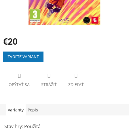
€20
Jednotková
cena:
ZVOĽTE VARIANT
OPÝTAŤ SA
STRÁŽIŤ
ZDIEĽAŤ
Varianty
Popis
Stav hry: Použitá