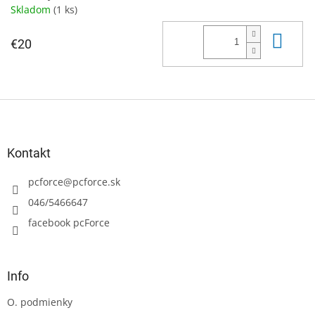
Skladom
(1 ks)
Do 
€20
Z
á
p
ä
Kontakt
t
i
pcforce
@
pcforce.sk
e
046/5466647
facebook pcForce
Info
O. podmienky