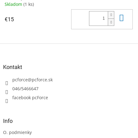
Skladom
(1 ks)
Do 
€15
Z
á
p
ä
Kontakt
t
i
pcforce
@
pcforce.sk
e
046/5466647
facebook pcForce
Info
O. podmienky