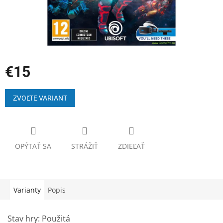
€15
Jednotková
cena:
ZVOĽTE VARIANT
OPÝTAŤ SA
STRÁŽIŤ
ZDIEĽAŤ
Varianty
Popis
Stav hry: Použitá