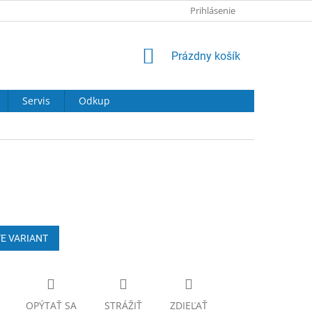
Prihlásenie
NÁKUPNÝ
Prázdny košík
KOŠÍK
Servis
Odkup
ová
E VARIANT
OPÝTAŤ SA
STRÁŽIŤ
ZDIEĽAŤ