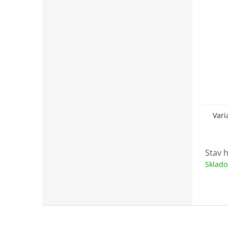
Vari
Stav h
Sklad
Z
á