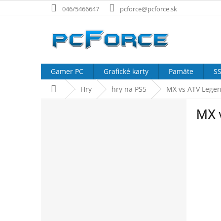
Prejsť
046/5466647
pcforce@pcforce.sk
na
obsah
Gamer PC
Grafické karty
Pamäte
SS
Domov
Hry
hry na PS5
MX vs ATV Lege
B
MX 
o
č
n
ý
p
a
n
e
l