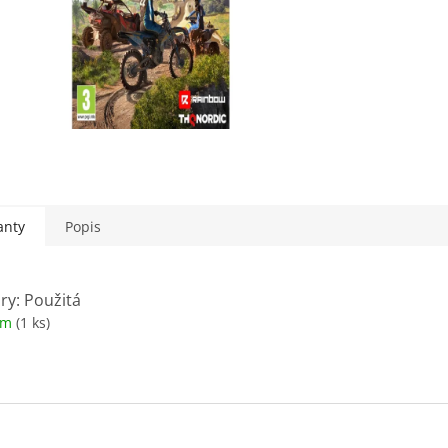
anty
Popis
ry: Použitá
om
(1 ks)