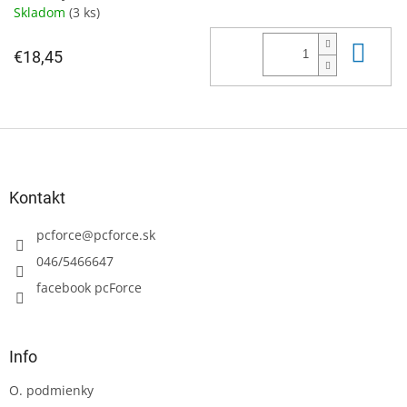
Skladom
(3 ks)
Do 
€18,45
Z
á
p
ä
Kontakt
t
i
pcforce
@
pcforce.sk
e
046/5466647
facebook pcForce
Info
O. podmienky