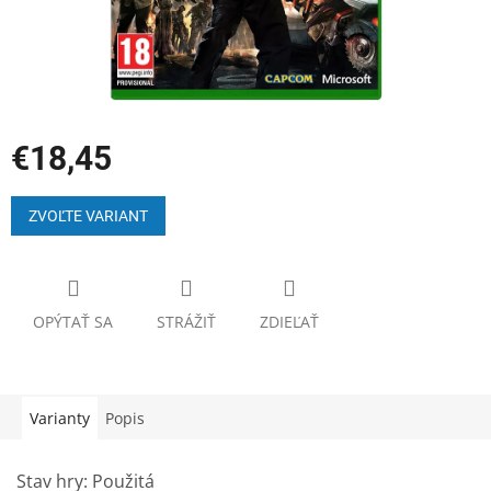
€18,45
Jednotková
cena:
ZVOĽTE VARIANT
OPÝTAŤ SA
STRÁŽIŤ
ZDIEĽAŤ
Varianty
Popis
Stav hry: Použitá