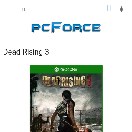
Prejsť
NÁKU
na
obsah
KOŠÍK
Dead Rising 3