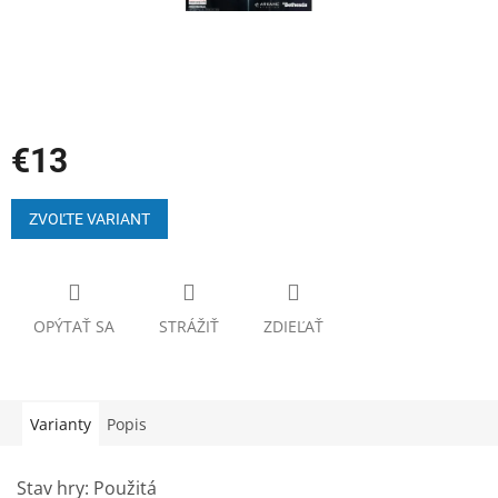
€13
Jednotková
cena:
ZVOĽTE VARIANT
OPÝTAŤ SA
STRÁŽIŤ
ZDIEĽAŤ
Varianty
Popis
Stav hry: Použitá