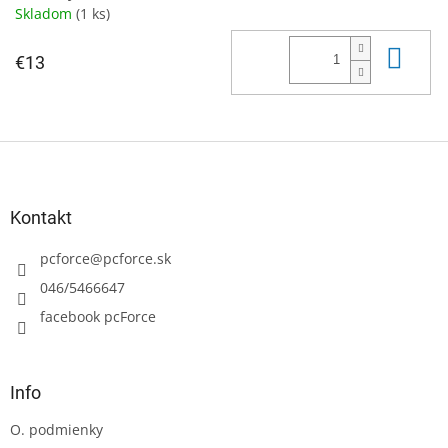
Skladom
(1 ks)
Do 
€13
Z
á
p
ä
Kontakt
t
i
pcforce
@
pcforce.sk
e
046/5466647
facebook pcForce
Info
O. podmienky