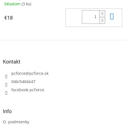
Skladom
(3 ks)
Do 
€18
Z
á
p
ä
Kontakt
t
i
pcforce
@
pcforce.sk
e
046/5466647
facebook pcForce
Info
O. podmienky