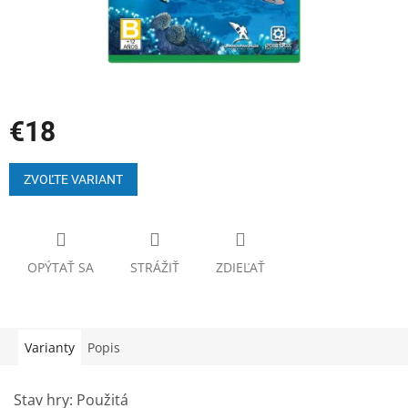
€18
Jednotková
cena:
ZVOĽTE VARIANT
OPÝTAŤ SA
STRÁŽIŤ
ZDIEĽAŤ
Varianty
Popis
Stav hry: Použitá