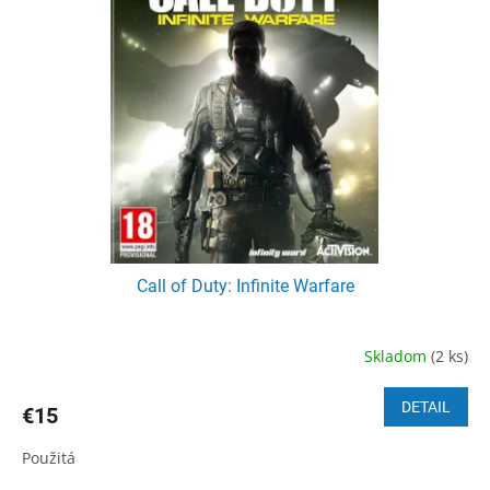
i
p
s
r
p
o
r
d
o
u
d
k
u
t
k
o
t
v
o
v
Call of Duty: Infinite Warfare
Skladom
(2 ks)
DETAIL
€15
Použitá