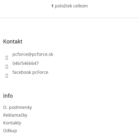
1
položiek celkom
O
v
l
Z
á
á
d
p
a
ä
Kontakt
c
t
i
i
pcforce
@
pcforce.sk
e
e
p
046/5466647
r
facebook pcForce
v
k
y
v
Info
ý
p
O. podmienky
i
s
Reklamačky
u
Kontakty
Odkup