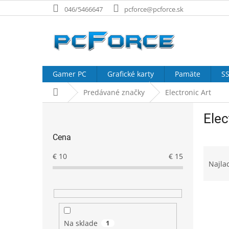
Prejsť
046/5466647
pcforce@pcforce.sk
na
obsah
Gamer PC
Grafické karty
Pamäte
SS
Domov
Predávané značky
Electronic Art
B
Elec
o
č
Cena
n
R
ý
€
10
€
15
a
p
Najla
d
a
e
n
V
n
e
ý
i
l
p
e
Na sklade
1