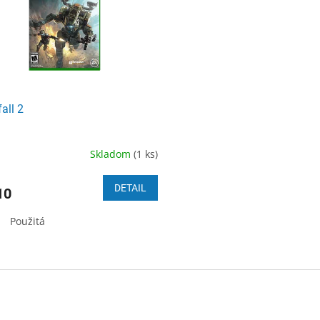
all 2
Skladom
(1 ks)
DETAIL
10
Použitá
O
v
l
á
d