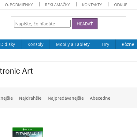
O. PODMIENKY
REKLAMAČKY
KONTAKTY
ODKUP
HĽADAŤ
D disky
Konzoly
Mobily a Tablety
Hry
Rôzne
tronic Art
cnejšie
Najdrahšie
Najpredávanejšie
Abecedne