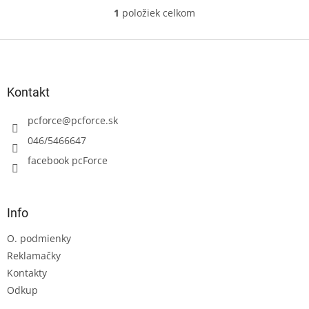
1
položiek celkom
O
v
l
Z
á
á
d
p
a
ä
Kontakt
c
t
i
i
pcforce
@
pcforce.sk
e
e
p
046/5466647
r
facebook pcForce
v
k
y
v
Info
ý
p
O. podmienky
i
s
Reklamačky
u
Kontakty
Odkup