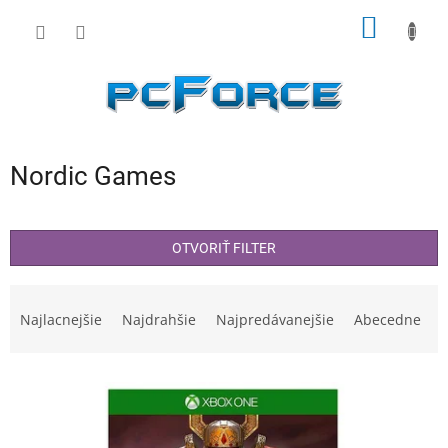
Prejsť
NÁKU
na
obsah
KOŠÍK
Nordic Games
OTVORIŤ FILTER
R
a
Najlacnejšie
Najdrahšie
Najpredávanejšie
Abecedne
d
e
V
n
ý
i
p
e