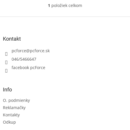
1
položiek celkom
O
v
l
Z
á
á
d
p
a
ä
Kontakt
c
t
i
i
pcforce
@
pcforce.sk
e
e
p
046/5466647
r
facebook pcForce
v
k
y
v
Info
ý
p
O. podmienky
i
s
Reklamačky
u
Kontakty
Odkup