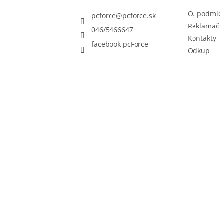
O. podmi
pcforce
@
pcforce.sk
Reklamač
046/5466647
Kontakty
facebook pcForce
Odkup