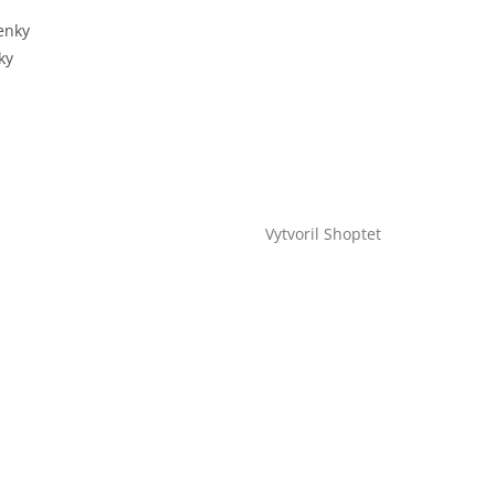
enky
ky
Vytvoril Shoptet