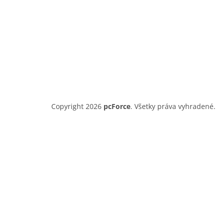
e
Copyright 2026
pcForce
. Všetky práva vyhradené.