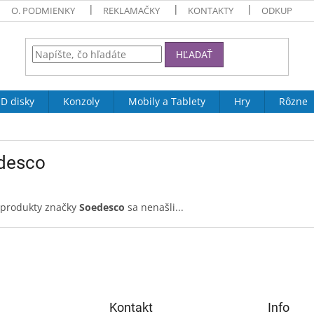
O. PODMIENKY
REKLAMAČKY
KONTAKTY
ODKUP
HĽADAŤ
D disky
Konzoly
Mobily a Tablety
Hry
Rôzne
desco
 produkty značky
Soedesco
sa nenašli...
Kontakt
Info