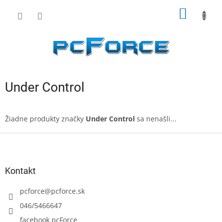
Prejsť
NÁKU
na
obsah
KOŠÍK
Under Control
Žiadne produkty značky
Under Control
sa nenašli...
Z
á
p
ä
Kontakt
t
i
pcforce
@
pcforce.sk
e
046/5466647
facebook pcForce